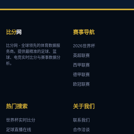
比分
网
赛事导航
比分网 - 全球领先的体育数据服
2026世界杯
务商。提供最精准的足球、篮
英超联赛
球、电竞实时比分与赛事数据分
析。
西甲联赛
德甲联赛
欧冠联赛
热门搜索
关于我们
世界杯实时比分
联系我们
足球直播在线
合作洽谈