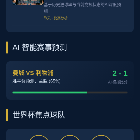
基于历史进球率与当前竞技状态的AI深度预
测...
昨天 · 比赛分析
AI 智能赛事预测
2 - 1
曼城 VS 利物浦
胜平负预测：主胜 (65%)
AI 模拟比分
世界杯焦点球队